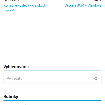
b
er
PŘEDCHOZÍ
DALŠÍ
Konečné výsledky krajských
Setkání SCM v Chodově
o
Pohárů
o
k
Vyhledávání:
Rubriky