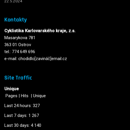
22.5.2024
Kontakty
Cyklistika Karlovarského kraje, z.s.
Masarykova 781
363 01 Ostrov
tel.: 774 649 696
e-mail: chodidlo[zavináč]email.cz
Site Traffic
Unique
Pages
|
Hits
|
Unique
Last 24 hours:
327
Last 7 days:
1 267
Last 30 days:
4 140