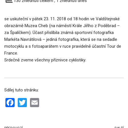
130 zhlédnutí celkem
, 1 zhlédnutí dnes
se uskuteční v pátek 23. 11. 2018 od 18 hodin ve Valdštejnské
obrazárně Muzea Cheb (na náměstí Krále Jiřího z Poděbrad –
za Špalíčkem). Účast přislíbila známá sportovní fotografka
Markéta Navrátilová – jediná fotografka, která se na sedadle
motocyklu a s fotoaparátem v ruce pravidelně účastní Tour de
France.
Srdečně zveme všechny příznivce cyklistiky.
Sdílej tuto stránku:
F
T
E
a
wi
m
ce
tt
ail