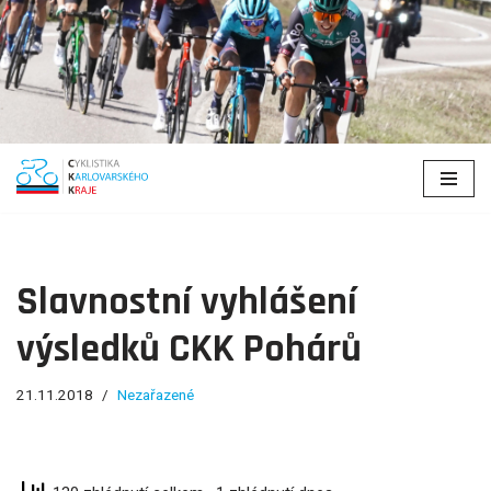
Přeskočit
na
obsah
Slavnostní vyhlášení
výsledků CKK Pohárů
21.11.2018
Nezařazené