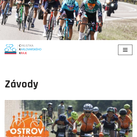
Přeskočit
na
obsah
Závody