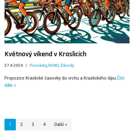
Květnový víkend v Kraslicích
27.4.2024
Pozvánky
,
ROAD
,
Závody
Propozice Kraslické časovky do vrchu a Kraslického šípu.
Číst
dále »
1
2
3
4
Další »