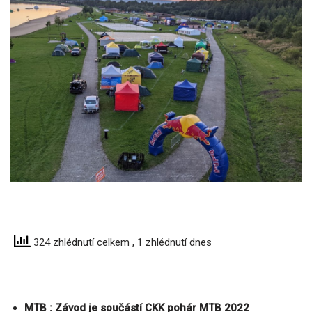
324 zhlédnutí celkem
, 1 zhlédnutí dnes
MTB : Závod je součástí CKK pohár MTB 2022