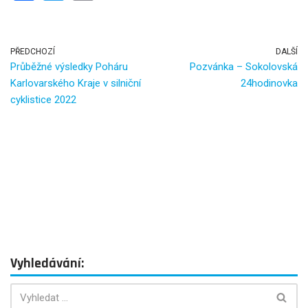
a
wi
m
ce
tt
ail
b
er
PŘEDCHOZÍ
DALŠÍ
Průběžné výsledky Poháru
Pozvánka – Sokolovská
o
Karlovarského Kraje v silniční
24hodinovka
o
cyklistice 2022
k
Vyhledávání: