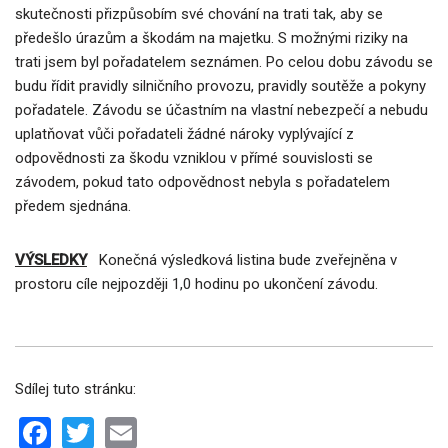
skutečnosti přizpůsobím své chování na trati tak, aby se
předešlo úrazům a škodám na majetku. S možnými riziky na
trati jsem byl pořadatelem seznámen. Po celou dobu závodu se
budu řídit pravidly silničního provozu, pravidly soutěže a pokyny
pořadatele. Závodu se účastním na vlastní nebezpečí a nebudu
uplatňovat vůči pořadateli žádné nároky vyplývající z
odpovědnosti za škodu vzniklou v přímé souvislosti se
závodem, pokud tato odpovědnost nebyla s pořadatelem
předem sjednána.
VÝSLEDKY
Konečná výsledková listina bude zveřejněna v
prostoru cíle nejpozději 1,0 hodinu po ukončení závodu.
Sdílej tuto stránku:
F
T
E