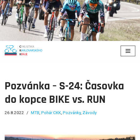
Přeskočit
na
obsah
Pozvánka – S-24: Časovka
do kopce BIKE vs. RUN
26.8.2022
MTB
,
Pohár CKK
,
Pozvánky
,
Závody