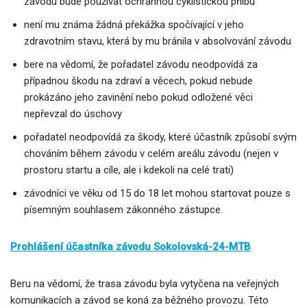
závodu bude používat ochrannou cyklistickou přilbu
není mu známa žádná překážka spočívající v jeho
zdravotním stavu, která by mu bránila v absolvování závodu
bere na vědomí, že pořadatel závodu neodpovídá za
případnou škodu na zdraví a věcech, pokud nebude
prokázáno jeho zavinění nebo pokud odložené věci
nepřevzal do úschovy
pořadatel neodpovídá za škody, které účastník způsobí svým
chováním během závodu v celém areálu závodu (nejen v
prostoru startu a cíle, ale i kdekoli na celé trati)
závodníci ve věku od 15 do 18 let mohou startovat pouze s
písemným souhlasem zákonného zástupce.
Prohlášení účastníka závodu Sokolovská-24-MTB
Beru na vědomí, že trasa závodu byla vytyčena na veřejných
komunikacích a závod se koná za běžného provozu. Této