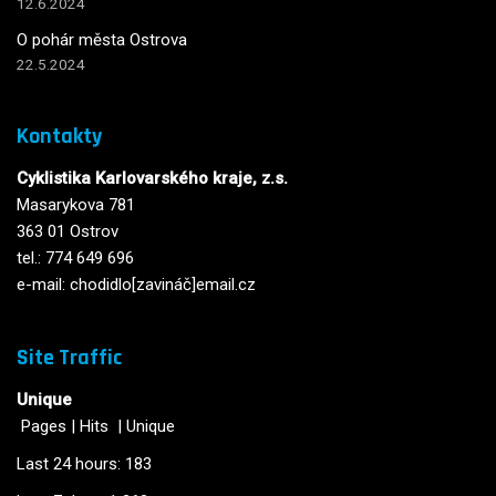
12.6.2024
O pohár města Ostrova
22.5.2024
Kontakty
Cyklistika Karlovarského kraje, z.s.
Masarykova 781
363 01 Ostrov
tel.: 774 649 696
e-mail: chodidlo[zavináč]email.cz
Site Traffic
Unique
Pages
|
Hits
|
Unique
Last 24 hours:
183