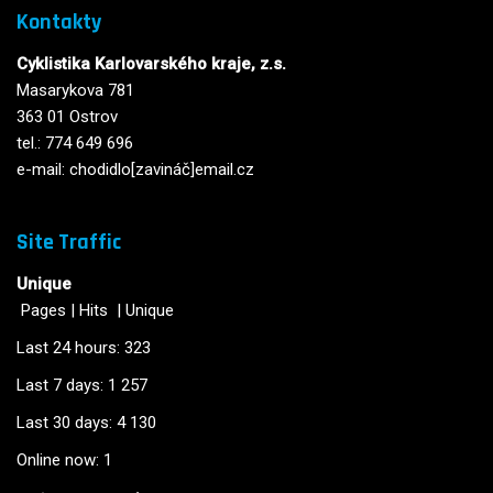
Kontakty
Cyklistika Karlovarského kraje, z.s.
Masarykova 781
363 01 Ostrov
tel.: 774 649 696
e-mail: chodidlo[zavináč]email.cz
Site Traffic
Unique
Pages
|
Hits
|
Unique
Last 24 hours:
323
Last 7 days:
1 257
Last 30 days:
4 130
Online now: 1