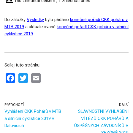
160 zhlédnutí celkem
, 1 zhlédnutí dnes
Do záložky
Výsledky
bylo přidáno
konečné pořadí CKK poháru v
MTB 2019
a aktualizované
konečné pořadí CKK poháru v silniční
cyklistice 2019
.
Sdílej tuto stránku:
F
T
E
a
wi
m
ce
tt
ail
b
er
PŘEDCHOZÍ
DALŠÍ
Vyhlášení CKK Pohárů v MTB
SLAVNOSTNÍ VYHLÁŠENÍ
o
a silniční cyklistice 2019 v
VÍTĚZŮ CKK POHÁRŮ A
o
Dalovicích
ÚSPĚŠNÝCH ZÁVODNÍKŮ V
SEZÓNĚ 2019