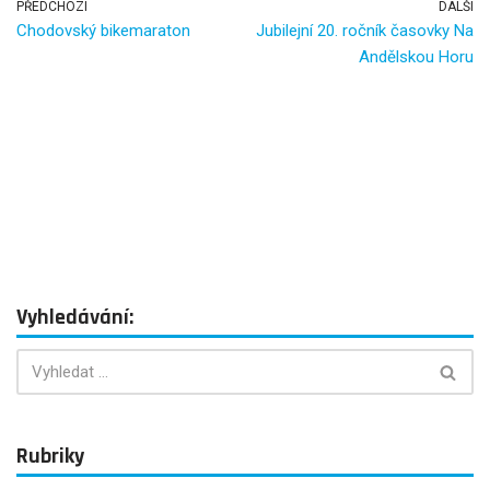
b
er
PŘEDCHOZÍ
DALŠÍ
Chodovský bikemaraton
Jubilejní 20. ročník časovky Na
o
Andělskou Horu
o
k
Vyhledávání:
Rubriky