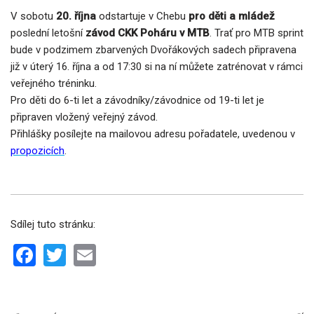
V sobotu
20. října
odstartuje v Chebu
pro děti a mládež
poslední letošní
závod CKK Poháru v MTB
. Trať pro MTB sprint
bude v podzimem zbarvených Dvořákových sadech připravena
již v úterý 16. října a od 17:30 si na ní můžete zatrénovat v rámci
veřejného tréninku.
Pro děti do 6-ti let a závodníky/závodnice od 19-ti let je
připraven vložený veřejný závod.
Přihlášky posílejte na mailovou adresu pořadatele, uvedenou v
propozicích
.
Sdílej tuto stránku:
F
T
E
a
wi
m
ce
tt
ail